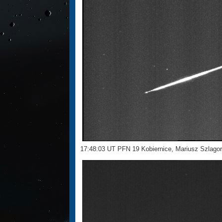
17:48:03 UT PFN 19 Kobiernice, Mariusz Szlago