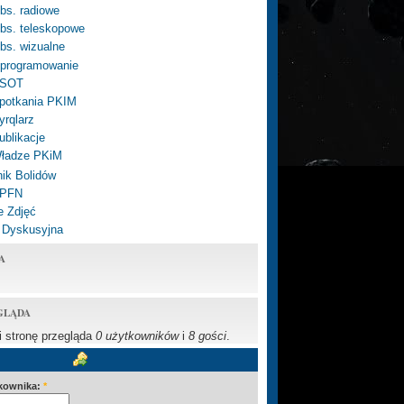
bs. radiowe
bs. teleskopowe
bs. wizualne
programowanie
SOT
potkania PKIM
yrqlarz
ublikacje
ładze PKiM
ik Bolidów
 PFN
e Zdjęć
 Dyskusyjna
A
GLĄDA
li stronę przegląda
0 użytkowników
i
8 gości
.
kownika:
*