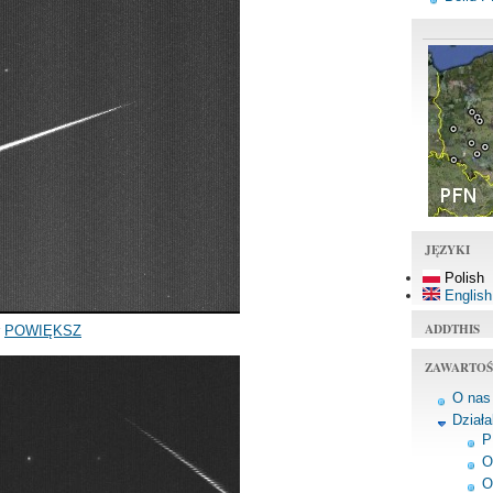
JĘZYKI
Polish
English
ADDTHIS
r
POWIĘKSZ
ZAWARTOŚ
O nas
Dział
P
O
O