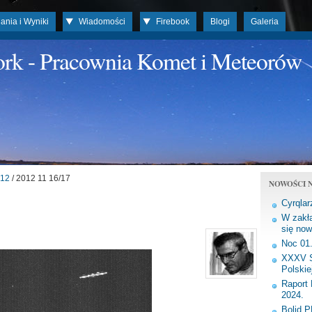
ania i Wyniki
Wiadomości
Firebook
Blogi
Galeria
work - Pracownia Komet i Meteorów
12
/ 2012 11 16/17
NOWOŚCI N
Cyrqlar
W zakła
się now
Noc 01
XXXV S
Polskie
Raport 
2024.
Bolid 