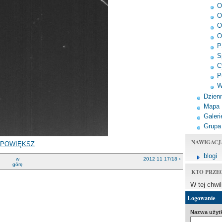
O
O
O
O
P
S
C
P
W
Dzienn
Mapa
Galeri
Grupa
NAWIGACJ
POWIĘKSZ
blogi
w
2012 11 17/18 ›
górę
KTO PRZE
W tej chwi
Logowanie
Nazwa użyt