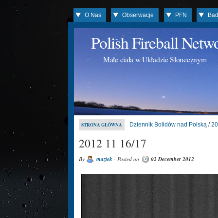
O Nas
Obserwacje
PFN
Bad
Polish Fireball Net
Małe ciała w Układzie Słonecznym
Dziennik Bolidów nad Polską
/
20
STRONA GŁÓWNA
2012 11 16/17
By
maziek
- Posted on
02 December 2012