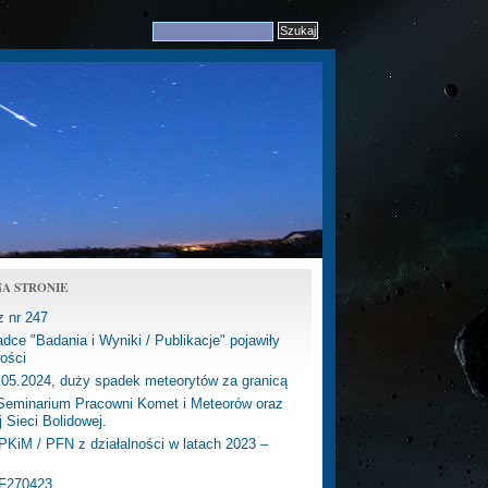
A STRONIE
z nr 247
dce "Badania i Wyniki / Publikacje" pojawiły
ości
.05.2024, duży spadek meteorytów za granicą
eminarium Pracowni Komet i Meteorów oraz
j Sieci Bolidowej.
PKiM / PFN z działalności w latach 2023 –
PF270423