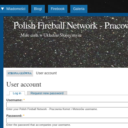
Wiadomości
Blogi
Firebook
Galeria
Polish Fireball Network - Prac
Małe ciała w Układzie Słonecznym
User account
STRONA GŁÓWNA
User account
Log in
Request new password
Username:
*
Enter your Polish Fireball Network - Pracownia Komet i Meteorów username.
Password:
*
Enter the password that accompanies your username.