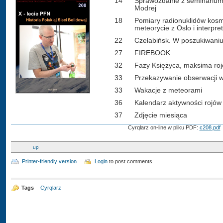
14
Sprawozdanie z seminariu
Modrej
18
Pomiary radionuklidów kos
meteorycie z Oslo i interpr
22
Czelabińsk. W poszukiwan
27
FIREBOOK
32
Fazy Księżyca, maksima ro
33
Przekazywanie obserwacji 
33
Wakacje z meteorami
36
Kalendarz aktywności rojów
37
Zdjęcie miesiąca
Cyrqlarz on-line w pliku PDF:
c208.pdf
up
Printer-friendly version
Login
to post comments
Tags
Cyrqlarz