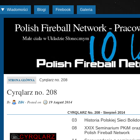
Wiadomości
Blogi
Firebook
Galeria
Polish Fireball Network - Prac
Małe ciała w Układzie Słonecznym
Cyrqlarz no. 208
STRONA GŁÓWNA
Cyrqlarz no. 208
By
Zibi
- Posted on
19 August 2014
CYRQLARZ No. 208 - Sierpień 2014
03
Historia Polskiej Sieci Bolid
08
XXIX Seminarium PKiM oraz 
Polish Fireball Network