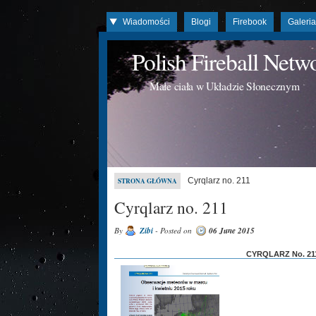
Wiadomości
Blogi
Firebook
Galeri
Polish Fireball Net
Małe ciała w Układzie Słonecznym
Cyrqlarz no. 211
STRONA GŁÓWNA
Cyrqlarz no. 211
By
Zibi
- Posted on
06 June 2015
CYRQLARZ No. 211