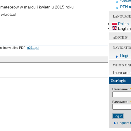
Shower
PFN 
meteorów w marcu i kwietniu 2015 roku
 wkrótce!
LANGUAGE
Polish
English
ADDTHIS
NAVIGATI
n-line w pliku PDF:
c211.pdf
blogi
WHO'S ON
There are 
User login
Username:
*
Password:
*
Request 