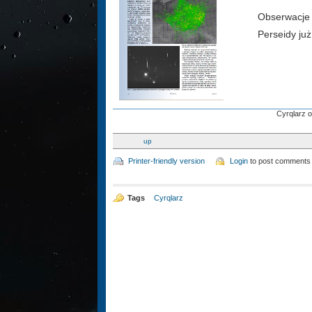
Obserwacje 
Perseidy już
Cyrqlarz o
up
Printer-friendly version
Login
to post comments
Tags
Cyrqlarz