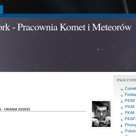
a
work - Pracownia Komet i Meteorów
PAGE CON
Comet
Fireba
PKIM a
PKiM 
 - URANIA 03/2015
PKiM 
PKiM’s
Photo
Polish