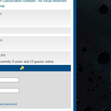
 Classifciation Software - for visual observers
map
S
ON
LINE
currently
0 users
and
13 guests
online.
new password