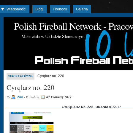
Wiadomości
Blogi
Firebook
Galeria
Polish Fireball Network - Prac
Małe ciała w Układzie Słonecznym
Cyrqlarz no. 220
STRONA GŁÓWNA
Cyrqlarz no. 220
By
Zibi
- Posted on
07 February 2017
CYRQLARZ No. 220 - URANIA 01/2017