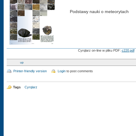
Podstawy nauki o meteorytach
Cyrqlarz on-line w pliku PDF:
c220.pdf
up
Printer-friendly version
Login
to post comments
Tags
Cyrqlarz