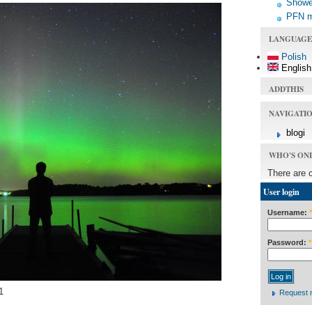
Shower
PFN 
LANGUAGE
Polish
English
ADDTHIS
NAVIGATI
blogi
WHO'S ON
There are 
User login
Username:
*
Password:
*
1
Request 