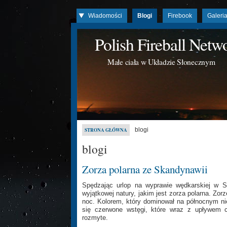
Wiadomości
Blogi
Firebook
Galeri
Polish Fireball Net
Małe ciała w Układzie Słonecznym
blogi
STRONA GŁÓWNA
blogi
Zorza polarna ze Skandynawii
Spędzając urlop na wyprawie wędkarskiej w Sk
wyjątkowej natury, jakim jest zorza polarna. Zo
noc. Kolorem, który dominował na północnym nie
się czerwone wstęgi, które wraz z upływem cz
rozmyte.