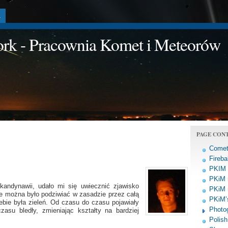
a
work - Pracownia Komet i Meteorów
PAGE CON
Comet
Fireba
PKIM a
PKiM 
andynawii, udało mi się uwiecznić zjawisko
PKiM 
rze można było podziwiać w zasadzie przez całą
PKiM’s
bie była zieleń. Od czasu do czasu pojawiały
Photo
asu bledły, zmieniając kształty na bardziej
Polish