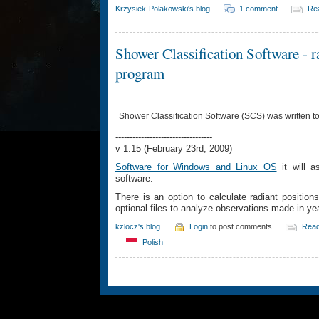
Krzysiek-Polakowski's blog
1 comment
Re
Shower Classification Software - r
program
Shower Classification Software (SCS) was written t
----------------------------------
v 1.15 (February 23rd, 2009)
Software for Windows and Linux OS
it will a
software.
There is an option to calculate radiant positio
optional files to analyze observations made in y
kzlocz's blog
Login
to post comments
Rea
Polish