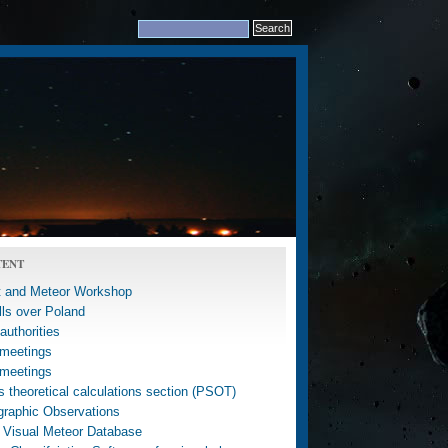
TENT
 and Meteor Workshop
lls over Poland
uthorities
meetings
meetings
 theoretical calculations section (PSOT)
graphic Observations
 Visual Meteor Database