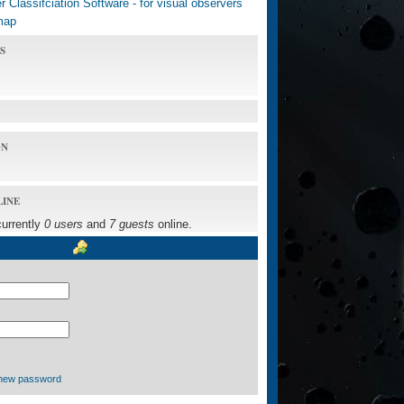
 Classifciation Software - for visual observers
map
S
ON
LINE
currently
0 users
and
7 guests
online.
new password