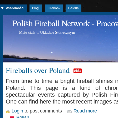
Wiadomości
Blogi
Firebook
Galeria
Polish Fireball Network - Prac
Małe ciała w Układzie Słonecznym
Fireballs over Poland
From time to time a bright fireball shines 
Poland. This page is a kind of chron
spectacular events captured by Polish Fir
One can find here the most recent images as
Login
to post comments
Read more
Polish