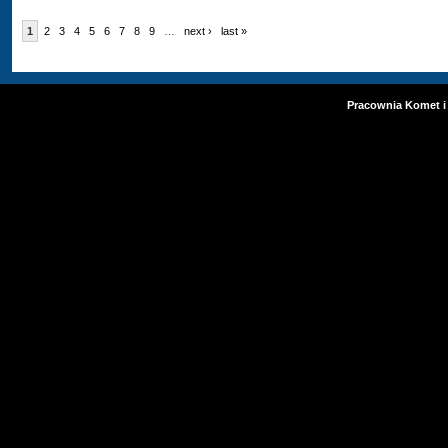
1
2
3
4
5
6
7
8
9
…
next ›
last »
Pracownia Komet i 