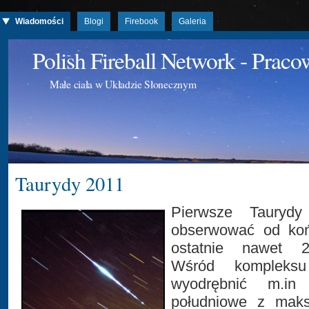
Wiadomości
Blogi
Firebook
Galeria
Polish Fireball Network - Prac
Małe ciała w Układzie Słonecznym
Taurydy 2011
Pierwsze Tauryd
obserwować od koń
ostatnie nawet 2
Wśród kompleks
wyodrębnić m.in
południowe z maks