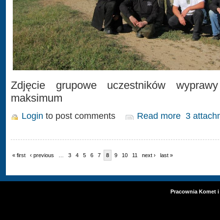
Zdjęcie grupowe uczestników wypra
maksimum
Login
to post comments
Read more
3 attach
« first
‹ previous
…
3
4
5
6
7
8
9
10
11
next ›
last »
Pracownia Komet i 