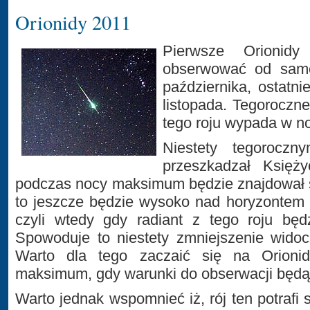
Orionidy 2011
Pierwsze Orionid
obserwować od sam
października, ostatn
listopada. Tegorocz
tego roju wypada w no
Niestety tegoroczn
przeszkadzał Księż
podczas nocy maksimum będzie znajdował s
to jeszcze będzie wysoko nad horyzontem 
czyli wtedy gdy radiant z tego roju będ
Spowoduje to niestety zmniejszenie widoc
Warto dla tego zaczaić się na Orionid
maksimum, gdy warunki do obserwacji będą 
Warto jednak wspomnieć iż, rój ten potrafi 