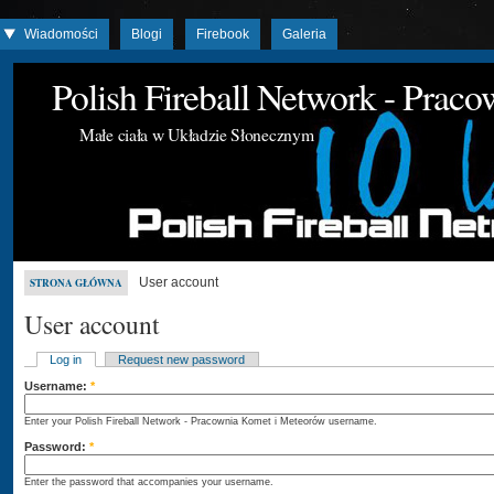
Wiadomości
Blogi
Firebook
Galeria
Polish Fireball Network - Prac
Małe ciała w Układzie Słonecznym
User account
STRONA GŁÓWNA
User account
Log in
Request new password
Username:
*
Enter your Polish Fireball Network - Pracownia Komet i Meteorów username.
Password:
*
Enter the password that accompanies your username.