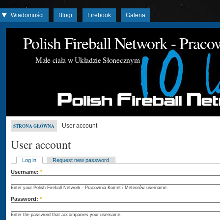
Wiadomości
Blogi
Firebook
Galeria
Polish Fireball Network - Prac
Małe ciała w Układzie Słonecznym
User account
STRONA GŁÓWNA
User account
Log in
Request new password
Username:
*
Enter your Polish Fireball Network - Pracownia Komet i Meteorów username.
Password:
*
Enter the password that accompanies your username.