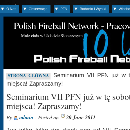
O Nas
Obserwacje
PFN
Badania i Wyniki
Wiado
Polish Fireball Network - Prac
Małe ciała w Układzie Słonecznym
Seminarium VII PFN już w t
STRONA GŁÓWNA
miejsca! Zapraszamy!
Seminarium VII PFN już w tę sobot
miejsca! Zapraszamy!
By
admin
- Posted on
20 June 2011