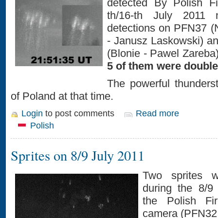
detected By Polish F
th/16-th July 2011
detections on PFN37 
- Janusz Laskowski) a
(Blonie - Pawel Zareba
5 of them were double
The powerful thunders
of Poland at that time.
Login
to post comments
Read more
Polish
Sprites on 8/9 July 2011
Two sprites w
during the 8/9 
the Polish Fi
camera (PFN32 