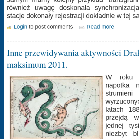
również uwagę doskonała synchronizacj
stacje dokonały rejestracji dokładnie w tej 
Login
to post comments
Read more
Inne przewidywania aktywności Dr
maksimum 2011.
W roku 
napotka 
strumi
wyrzucon
latach 18
przejdą w
jednej ty
niezbyt b