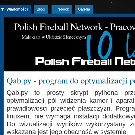
Wiadomości
Blogi
Firebook
Galeria
Polish Fireball Network - Prac
Małe ciała w Układzie Słonecznym
Qab.py - program do optymalizacji p
Qab.py to prosty skrypt pythona prz
optymalizacji pól widzenia kamer i apar
prawidłowości przecięć płaszczyzn. Progr
linuxem, nie wymaga instalacji dodatkowy
Do wizualizacji wyników wykorzystany zo
wskazana jest jego obecność w systemie