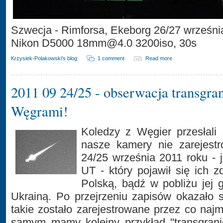
Szwecja - Rimforsa, Ekeborg 26/27 wrześni
Nikon D5000 18mm@4.0 3200iso, 30s
Krzysiek-Polakowski's blog
1 comment
Read more
2011 09 24/25 - obserwacja transgra
Węgrami!
Koledzy z Węgier przesłali 
nasze kamery nie zarejestr
24/25 września 2011 roku - 
UT - który pojawił się ich 
Polską, bądź w pobliżu jej 
Ukrainą. Po przejrzeniu zapisów okazało si
takie zostało zarejestrowane przez co naj
samym mamy kolejny przykład "transgranic