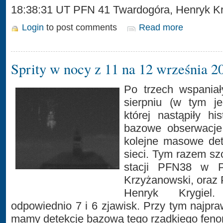
18:38:31 UT PFN 41 Twardogóra, Henryk Kr
Login
to post comments
Read more
Sprity w nocy z 11 na 12 września 2
Po trzech wspania
sierpniu (w tym je
której nastąpiły h
bazowe obserwacje
kolejne masowe det
sieci. Tym razem sz
stacji PFN38 w P
Krzyżanowski, oraz
Henryk Krygiel.
odpowiednio 7 i 6 zjawisk. Przy tym najp
mamy detekcję bazową tego rzadkiego fen