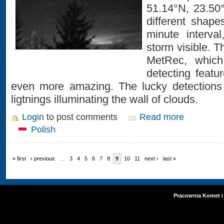
51.14°N, 23.50
different shap
minute interva
storm visible. 
MetRec, which
detecting featu
even more amazing. The lucky detections
ligtnings illuminating the wall of clouds.
Login
to post comments
Read more
Polish
« first
‹ previous
…
3
4
5
6
7
8
9
10
11
next ›
last »
Pracownia Komet i 