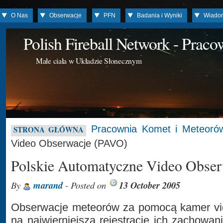
O Nas
Obserwacje
PFN
Badania i Wyniki
Wiado
Polish Fireball Network - Prac
Małe ciała w Układzie Słonecznym
Pracownia Komet i Meteoró
STRONA GŁÓWNA
Video Obserwacje (PAVO)
Polskie Automatyczne Video Obse
By
marand
- Posted on
13 October 2005
Obserwacje meteorów za pomocą kamer vi
na najwierniejszą rejestrację ich zachowan