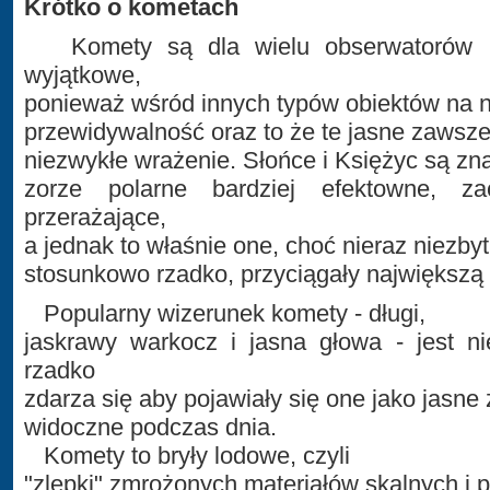
Krótko o kometach
Komety są dla wielu obserwatorów n
wyjątkowe,
ponieważ wśród innych typów obiektów na ni
przewidywalność oraz to że te jasne zawsze
niezwykłe wrażenie. Słońce i Księżyc są zna
zorze polarne bardziej efektowne, za
przerażające,
a jednak to właśnie one, choć nieraz niezbyt
stosunkowo rzadko, przyciągały największą
Popularny wizerunek komety - długi,
jaskrawy warkocz i jasna głowa - jest ni
rzadko
zdarza się aby pojawiały się one jako jasne
widoczne podczas dnia.
Komety to bryły lodowe, czyli
"zlepki" zmrożonych materiałów skalnych i 