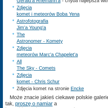
Gerald'a Rhemann'a
- chyba najlepsza wit
Zdjęcia
komet i meteorów Boba Yena
Astrofotografia
Jim'a Young'a
The
Astronomer - Komety
Zdjęcia
meteorów Marc'a Chapelet'a
All
The Sky - Comets
Zdjęcia
komet - Chris Schur
Zdjęcia komet na stronie
Encke
Może znacie jakieś ciekawe polskie galeri
tak,
proszę o namiar
a