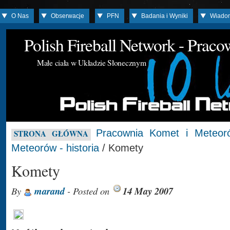
O Nas
Obserwacje
PFN
Badania i Wyniki
Wiado
Polish Fireball Network - Prac
Małe ciała w Układzie Słonecznym
Pracownia Komet i Meteor
STRONA GŁÓWNA
Meteorów - historia
/ Komety
Komety
By
marand
- Posted on
14 May 2007