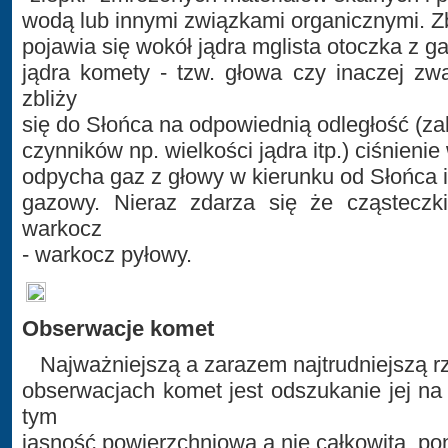
wodą lub innymi związkami organicznymi. Zb
pojawia się wokół jądra mglista otoczka z g
jądra komety - tzw. głowa czy inaczej z
zbliży
się do Słońca na odpowiednią odległość (za
czynników np. wielkości jądra itp.) ciśnieni
odpycha gaz z głowy w kierunku od Słońca i
gazowy. Nieraz zdarza się że cząsteczk
warkocz
- warkocz pyłowy.
Obserwacje komet
Najważniejszą a zarazem najtrudniejszą r
obserwacjach komet jest odszukanie jej na n
tym
jasność powierzchniowa a nie całkowita, po