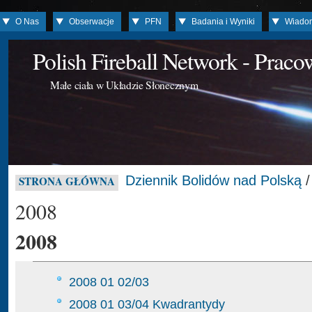
O Nas
Obserwacje
PFN
Badania i Wyniki
Wiado
Polish Fireball Network - Prac
Małe ciała w Układzie Słonecznym
Dziennik Bolidów nad Polską
/
STRONA GŁÓWNA
2008
2008
2008 01 02/03
2008 01 03/04 Kwadrantydy