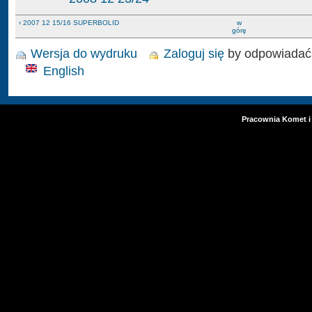
‹ 2007 12 15/16 SUPERBOLID
w
górę
Wersja do wydruku
Zaloguj się
by odpowiadać
English
Pracownia Komet i 