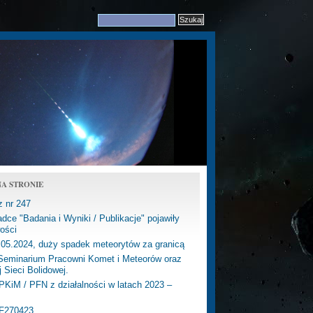
A STRONIE
z nr 247
dce "Badania i Wyniki / Publikacje" pojawiły
ości
.05.2024, duży spadek meteorytów za granicą
eminarium Pracowni Komet i Meteorów oraz
j Sieci Bolidowej.
PKiM / PFN z działalności w latach 2023 –
PF270423