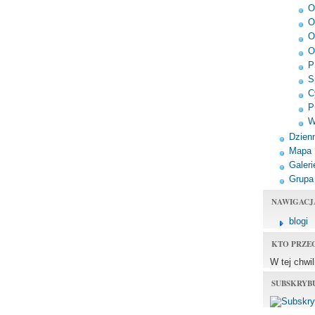
O
O
O
O
P
S
C
P
W
Dzienn
Mapa
Galeri
Grupa
NAWIGACJ
blogi
KTO PRZE
W tej chwi
SUBSKRYB