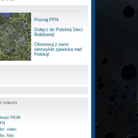
Poznaj PFN
Dołącz do Polskiej Sieci
Bolidowej!
Obserwuj z nami
niezwykłe zjawiska nad
Polską!
Ć STRONY
alność PKiM
FN
bs. video
bs. foto