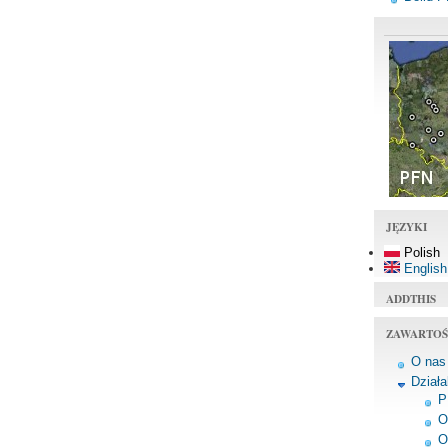
JĘZYKI
Polish
English
ADDTHIS
ZAWARTOŚ
O nas
Dział
P
O
O