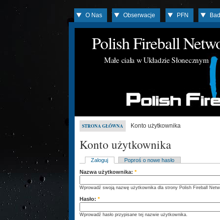
O Nas
Obserwacje
PFN
Bad
Polish Fireball Net
Małe ciała w Układzie Słonecznym
Konto użytkownika
STRONA GŁÓWNA
Konto użytkownika
Zaloguj
Poproś o nowe hasło
Nazwa użytkownika:
*
Wprowadź swoją nazwę użytkownika dla strony Polish Fireball Netw
Hasło:
*
Wprowadź hasło przypisane tej nazwie użytkownika.