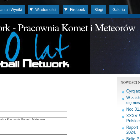
ania i Wyniki
Wiadomości
Firebook
Blogi
Galeria
work - Pracownia Komet i Meteorów
NOWOŚCI N
Cyrqlar
W zakła
się now
Noc 01
XXXV S
ork - Pracownia Komet i Meteorów .
Polskie
Raport 
2024.
Bolid 