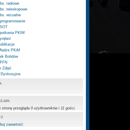
bs. radiowe
bs. teleskopowe
bs. wizualne
programowanie
SOT
potkania PKIM
yrqlarz
ublikacje
ładze PKiM
ik Bolidów
 PFN
e Zdjęć
 Dyskusyjna
A
GLĄDA
li stronę przegląda
0 użytkowników
i
11 gości
.
UJ