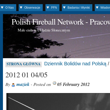
O Nas
Obserwacje
PFN
Badania i Wyniki
Wiado
Polish Fireball Network - Prac
Małe ciała w Układzie Słonecznym
Dziennik Bolidów nad Polską
STRONA GŁÓWNA
2012 01 04/05
By
maziek
- Posted on
05 February 2012