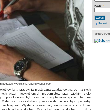
Hasło:
*
Poproś o
SUBSKRYB
ch podczas wypełniania raportu wizualnego
świetlicy była pracownia plastyczna zaadaptowana do naszych
nych bliżej nieokreślonych przedmiotów przy wielkim stole
ym popołudniem był czas na przygotowanie sprzętu foto na
. Mała ilość uczestników powodowała że nie było potrzeby
na osobnej sali. Wykłady przeradzały się w warsztaty podczas
zcze chcieliby posłuchać. Można było więc posłuchać o PFN, o