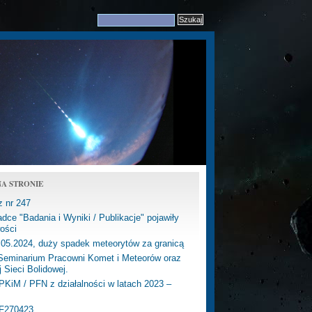
A STRONIE
z nr 247
dce "Badania i Wyniki / Publikacje" pojawiły
ości
.05.2024, duży spadek meteorytów za granicą
eminarium Pracowni Komet i Meteorów oraz
j Sieci Bolidowej.
PKiM / PFN z działalności w latach 2023 –
PF270423