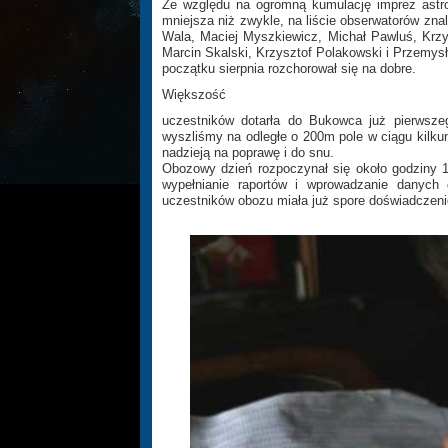
Ze względu na ogromną kumulację imprez astro
mniejsza niż zwykle, na liście obserwatorów zna
Wala, Maciej Myszkiewicz, Michał Pawluś, Krzy
Marcin Skalski, Krzysztof Polakowski i Przemysł
początku sierpnia rozchorował się na dobre.
Większość
uczestników dotarła do Bukowca już pierwsze
wyszliśmy na odległe o 200m pole w ciągu kilku
nadzieją na poprawę i do snu.
Obozowy dzień rozpoczynał się około godziny 
wypełnianie raportów i wprowadzanie danych
uczestników obozu miała już spore doświadczen