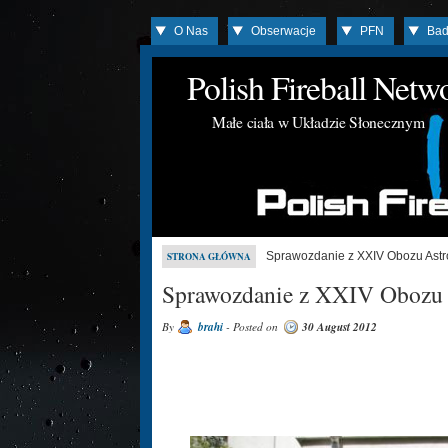
O Nas
Obserwacje
PFN
Bad
Polish Fireball Net
Małe ciała w Układzie Słonecznym
Sprawozdanie z XXIV Obozu Ast
STRONA GŁÓWNA
Sprawozdanie z XXIV Obozu
By
brahi
- Posted on
30 August 2012