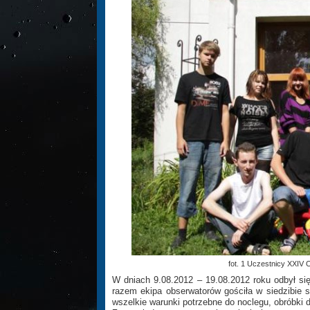
fot. 1 Uczestnicy XXI
W dniach 9.08.2012 – 19.08.2012 roku odbył s
razem ekipa obserwatorów gościła w siedzibie
wszelkie warunki potrzebne do noclegu, obróbki