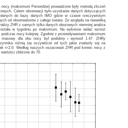
 nocy (maksimum Perseidów) prowadzone były metodą zliczeń
utowych. Celem obserwacji było uzyskanie danych dotyczących
ch danych do bazy danych IMO gdzie w czasie rzeczywistym
ych od obserwatorów z całego świata. Ze względu na niewielką
analizy ZHR z samych tylko danych obozowych niemniej analiza
została w tygodniu po maksimum. Na wykresie widać wzrost
ek podczas nocy kolejnej. Zgodnie z przewidywaniami maksimum
k masowy dla obu nocy był podobny i wynosił 1.47. ZHRy
ynnika różnią się oczywiście od tych jakie znalazły się na
ynnik r=2.0. Według naszych oszacowań ZHR pod koniec nocy z
 wartości zbliżone do 70.