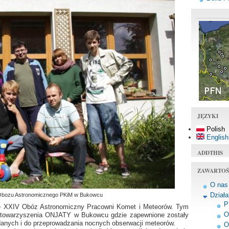
JĘZYKI
Polish
English
ADDTHIS
ZAWARTOŚ
O nas
Dział
V Obozu Astronomicznego PKiM w Bukowcu
P
ię XXIV Obóz Astronomiczny Pracowni Komet i Meteorów. Tym
O
 stowarzyszenia ONJATY w Bukowcu gdzie zapewnione zostały
 danych i do przeprowadzania nocnych obserwacji meteorów.
O