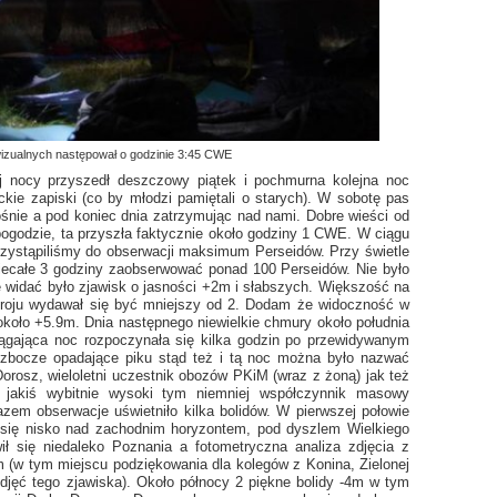
 wizualnych następował o godzinie 3:45 CWE
j nocy przyszedł deszczowy piątek i pochmurna kolejna noc
ckie zapiski (co by młodzi pamiętali o starych). W sobotę pas
śnie a pod koniec dnia zatrzymując nad nami. Dobre wieści od
 pogodzie, ta przyszła faktycznie około godziny 1 CWE. W ciągu
przystąpiliśmy do obserwacji maksimum Perseidów. Przy świetle
niecałe 3 godziny zaobserwować ponad 100 Perseidów. Nie było
le widać było zjawisk o jasności +2m i słabszych. Większość na
roju wydawał się być mniejszy od 2. Dodam że widoczność w
koło +5.9m. Dnia następnego niewielkie chmury około południa
ągająca noc rozpoczynała się kilka godzin po przewidywanym
bocze opadające piku stąd też i tą noc można było nazwać
rosz, wieloletni uczestnik obozów PKiM (wraz z żoną) jak też
 jakiś wybitnie wysoki tym niemniej współczynnik masowy
zem obserwacje uświetniło kilka bolidów. W pierwszej połowie
o się nisko nad zachodnim horyzontem, pod dyszlem Wielkiego
ił się niedaleko Poznania a fotometryczna analiza zdjęcia z
5m (w tym miejscu podziękowania dla kolegów z Konina, Zielonej
djęć tego zjawiska). Około północy 2 piękne bolidy -4m w tym