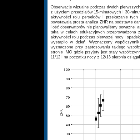
Obserwacje wizualne podczas dwóch pierwszych
z użyciem przedziałów 15-minutowych i 30-min
aktywności roju perseidów i przekazanie ty
powstawała prosta analiza ZHR na podstawie dan
ilość obserwatorów nie planowaliśmy poważnej 
taka w celach edukacyjnych przeprowadzona 
aktywności roju podczas pierwszej nocy i spad
wystąpiło w dzień. Wyznaczony współczynni
wyznaczone przy zastosowaniu takiego współcz
stronie IMO gdzie przyjęty jest stały współcz
11/12 i na początku nocy z 12/13 sierpnia osiągał