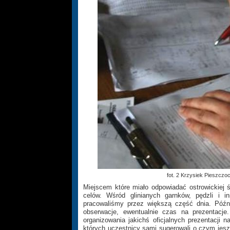
fot. 2 Krzysiek Pieszczo
Miejscem które miało odpowiadać ostrowickiej 
celów. Wśród glinianych garnków, pędzli i in
pracowaliśmy przez większą część dnia. Późn
obserwacje, ewentualnie czas na prezentacje
organizowania jakichś oficjalnych prezentacji 
których uczestnicy sami sugerowali o czym jes