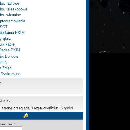
bs. radiowe
bs. teleskopowe
bs. wizualne
programowanie
SOT
potkania PKIM
yrqlarz
ublikacje
ładze PKiM
ik Bolidów
 PFN
e Zdjęć
 Dyskusyjna
A
GLĄDA
li stronę przegląda
0 użytkowników
i
6 gości
.
kownika:
*