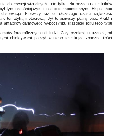
ia obserwacji wizualnych i nie tylko. Na oczach uczestników
był tym najjaśniejszym i najlepiej zapamiętanym. Ekipa choć
obserwacje. Pierwszy raz od dłuższego czasu większość
ane tematyką meteorową. Był to pierwszy płatny obóz PKiM i
iła amatorów darmowego wypoczynku (każdego roku tego typu
ratów fotograficznych niż ludzi. Cały przekrój lustrzanek, od
mi obiektywami patrzył w niebo rejestrując znaczne ilości
.