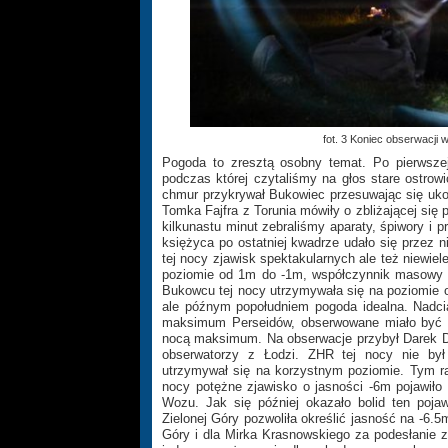
fot. 3 Koniec obserwacji
Pogoda to zresztą osobny temat. Po pierwsze
podczas której czytaliśmy na głos stare ostrowi
chmur przykrywał Bukowiec przesuwając się uko
Tomka Fajfra z Torunia mówiły o zbliżającej się
kilkunastu minut zebraliśmy aparaty, śpiwory i 
księżyca po ostatniej kwadrze udało się przez 
tej nocy zjawisk spektakularnych ale też niewie
poziomie od 1m do -1m, współczynnik masowy 
Bukowcu tej nocy utrzymywała się na poziomie o
ale późnym popołudniem pogoda idealna. Nadci
maksimum Perseidów, obserwowane miało być z
nocą maksimum. Na obserwacje przybył Darek Do
obserwatorzy z Łodzi. ZHR tej nocy nie był
utrzymywał się na korzystnym poziomie. Tym ra
nocy potężne zjawisko o jasności -6m pojawił
Wozu. Jak się później okazało bolid ten pojaw
Zielonej Góry pozwoliła określić jasność na -6.
Góry i dla Mirka Krasnowskiego za podesłanie z