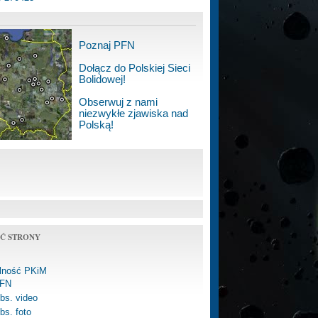
Poznaj PFN
Dołącz do Polskiej Sieci
Bolidowej!
Obserwuj z nami
niezwykłe zjawiska nad
Polską!
Ć STRONY
alność PKiM
FN
bs. video
bs. foto