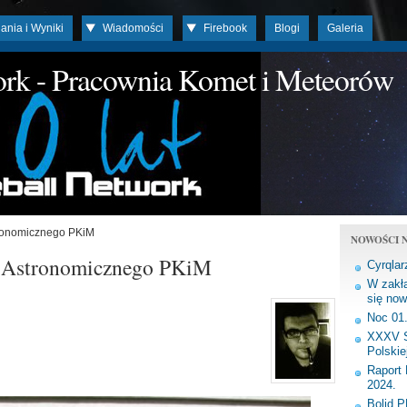
ania i Wyniki
Wiadomości
Firebook
Blogi
Galeria
work - Pracownia Komet i Meteorów
ronomicznego PKiM
NOWOŚCI N
 Astronomicznego PKiM
Cyrqlar
W zakła
się now
Noc 01
XXXV S
Polskie
Raport 
2024.
Bolid 