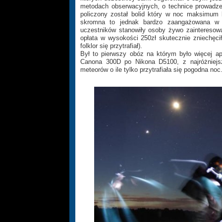
metodach obserwacyjnych, o technice prowadzen
policzony został bolid który w noc maksimum 
skromna to jednak bardzo zaangażowana w 
uczestników stanowiły osoby żywo zainteresow
opłata w wysokości 250zł skutecznie zniechęc
folklor się przytrafiał).
Był to pierwszy obóz na którym było więcej apa
Canona 300D po Nikona D5100, z najróżniejszy
meteorów o ile tylko przytrafiała się pogodna noc