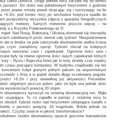
acji Darka Dorosza. Druga połowa nocy zaczęła się od okresu
d o jasności -5m nisko nad południowym horyzontem o godzinie
przez prawie minutę powoli skręcając się i rozmywając na tle
ła +6.2m, pod koniec nocy po wschodzie księżyca spadła do
em przejrzeliśmy wszystkie zdjęcia z aparatów fotograficznych
ierających meteory. Samych meteorów jeszcze więcej – na
rseidy a u Krzyśka Polakowskiego aż 5!
 mgieł. Nad Rosją, Białorusią i Ukrainą uformował się niezwykły
jęciach satelitarnych przez niemal cały tydzień. Niespodziewane
em ale w drodze na pole zatrzymała obserwatorów wielka ściana
o czym zwinęliśmy sprzęt. Tydzień zleciał na kolejnych
orowym tworzeniu ciast i zapiekanek. Ogromne ilości sera i
rzane były na równie ogromne ilości owych zapiekanek których
2 koty – Rysiu i Bajeczka które jak to koty dzieliły czas między
 do czasu pracujące komputery. W budynku znajdowało się też
wał koncertami kolęd granymi jednym palcem na wspomnianym
koczewski z Anią a w piątek dotarła długo oczekiwana pogoda.
ności +6.2m i przy niewielkiej już aktywności Perseidów.
 dość wilgotnym jeszcze polem, jako że była ona jednak dość
 na wysokościach powyżej 20 stopni.
im obserwatorzy wyruszyli na ostatnią obserwacyjną noc. Mgła
ć usypiająca. To co zapadło w pamięć z ostatniej nocy to
ost obudził. Gdzieś nisko nad horyzontem oślepiające światło o
bolidu o jasności powyżej -10 magnitudo. Bolidu jednak na
naleźć. Czyżby zwarcie w jakimś transformatorze?
ołudniem ostatni obserwatorzy opuścili gościnne bukowieckie