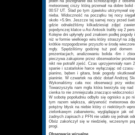
jeden na pożegnanie dla schodzącego z obserw
meteorowej ciszy którą przerwał na dobre boli
00:57 UT. Ślad po tym zjawisku utrzymywał się 
nieba. Widoczność na początku tej nocy sięga
około +5.9m. Jeszcze tej samej nocy przed świt
gdzie odnaleźliśmy kilkadziesiąt zdjęć zaw
pojedynczej klatce u Asi Antosik trafiły się 2 pe
Kolejne dni upłynęły pod znakiem podłej pogody i
niż w formie wielkiego wiru który straszył na zd
krótkie rozpogodzenie przyszło w środę wieczor
mgły. Spędziliśmy godzinę tuż pod domem p
prezentacjach, analizowaniu bolida -6m i zbi
pieczywa zakupione przez obserwatorów przetwa
nikt nie potrafił zjeść. Czas uprzyjemniały nam 
spanie i szatańskie harce wyłączając od czasu
pianino, bęben i gitara, brak pogody skutko
pianinie. W czwartek na obóz dotarł Andrzej S
Wykonaliśmy cała noc obserwacji przy widocz
Towarzyszyła nam mgła która tworzyła się nad
cienka to nie zmniejszała znacząco widoczności
W sobotę popołudniu odbyło się ognisko a po n
tym razem większa, aktywność meteorowa doś
potężny błysk na niebie który ci niektórych wpr
zielonkawym zabarwieniu, wyglądające jak od 
żadnych zapisach z PFN nie udało się jednak od
Obóz zakończył się w niedzielę, wczesnym pop
progi.
Obserwacje wizualne