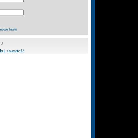
 nowe hasło
UJ