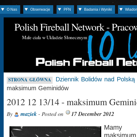
O Nas
Obserwacje
PFN
Badania i Wyniki
Wiado
Polish Fireball Network - Prac
Małe ciała w Układzie Słonecznym
Dziennik Bolidów nad Polską
STRONA GŁÓWNA
maksimum Geminidów
2012 12 13/14 - maksimum Gemin
By
maziek
- Posted on
17 December 2012
Mamy 
maksimum