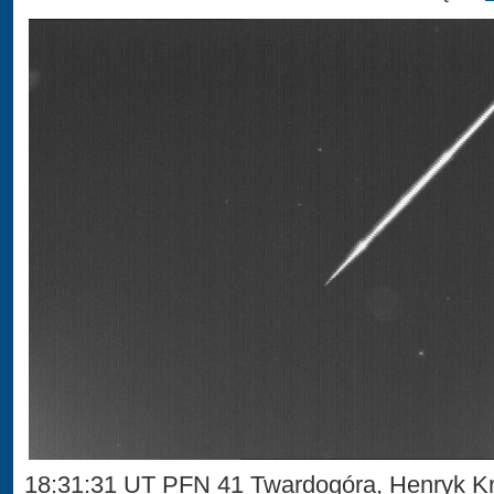
18:31:31 UT PFN 41 Twardogóra, Henryk Kr