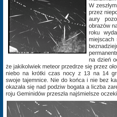
W zeszłym r
przez niep
aury pozo
obrazów n
roku wyda
miejscach 
beznadz
permanentn
na dzień od
że jakikolwiek meteor przedrze się przez oł
niebo na krótki czas nocy z 13 na 14 gr
swoje tajemnice. Nie do końca i nie bez ka
okazała się nad podziw bogata a liczba zar
roju Geminidów przeszła najśmielsze oczek