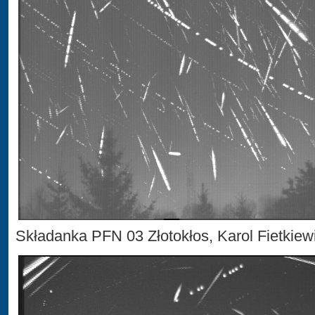
Składanka PFN 03 Złotokłos, Karol Fietkiew