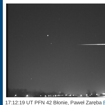
17:12:19 UT PFN 42 Błonie, Paweł Zaręba