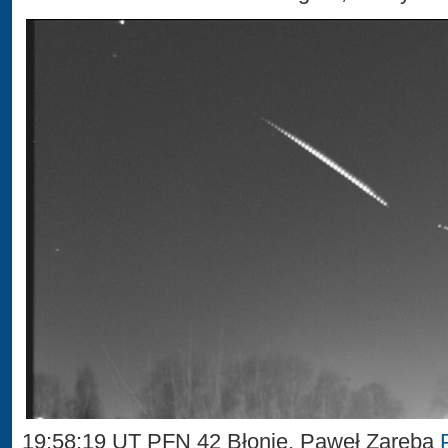
19:58:19 UT PFN 42 Błonie, Paweł Zaręba