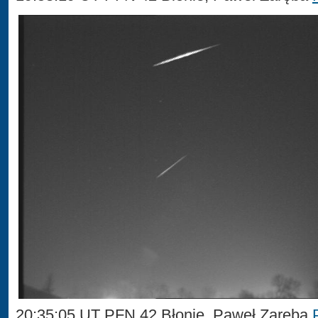
20:35:05 UT PFN 42 Błonie, Paweł Zaręba