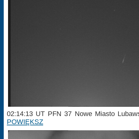
02:14:13 UT PFN 37 Nowe Miasto Lubaws
POWIĘKSZ