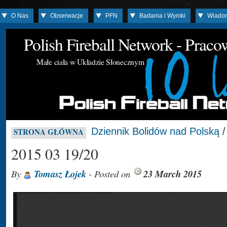
O Nas
Obserwacje
PFN
Badania i Wyniki
Wiado
Polish Fireball Network - Prac
Małe ciała w Układzie Słonecznym
Dziennik Bolidów nad Polską
STRONA GŁÓWNA
2015 03 19/20
By
Tomasz Łojek
- Posted on
23 March 2015