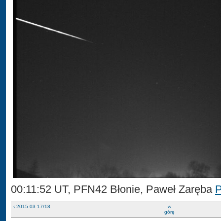
00:11:52 UT, PFN42 Błonie, Paweł Zaręba
‹ 2015 03 17/18
w
górę