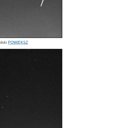
olski
POWIĘKSZ