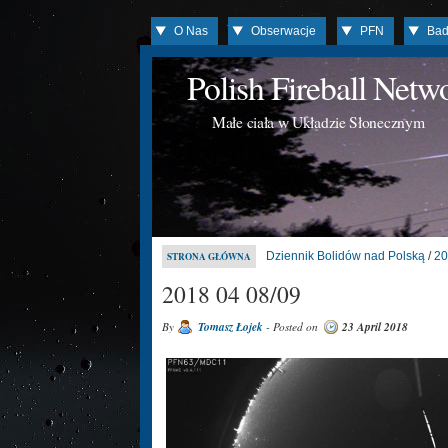
O Nas
Obserwacje
PFN
Bad
Polish Fireball Net
Małe ciała w Układzie Słonecznym
Dziennik Bolidów nad Polską
/
20
STRONA GŁÓWNA
2018 04 08/09
By
Tomasz Łojek
- Posted on
23 April 2018