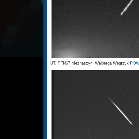
UT, PFN67 Nieznaszyn, Walburga Węgrzyk
POW