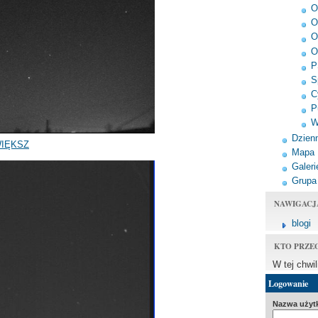
O
O
O
O
P
S
C
P
W
Dzienn
IĘKSZ
Mapa
Galeri
Grupa
NAWIGACJ
blogi
KTO PRZE
W tej chwi
Logowanie
Nazwa użyt