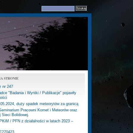
A STRONIE
z nr 247
dce "Badania i Wyniki / Publikacje" pojawiły
ości
.05.2024, duży spadek meteorytów za granicą
eminarium Pracowni Komet i Meteorów oraz
j Sieci Bolidowej.
PKiM / PFN z działalności w latach 2023 –
PF270423