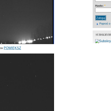
Hasło:
*
Poproś o
SUBSKRYB
ęba
POWIĘKSZ