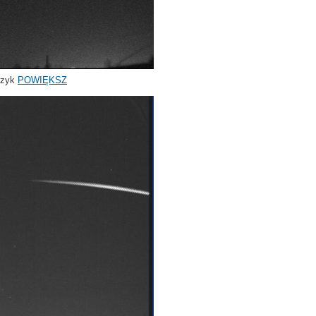
rzyk
POWIĘKSZ