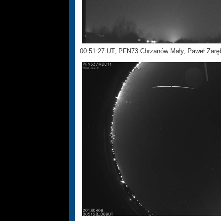
00:51:27 UT, PFN73 Chrzanów Mały, Paweł Zar