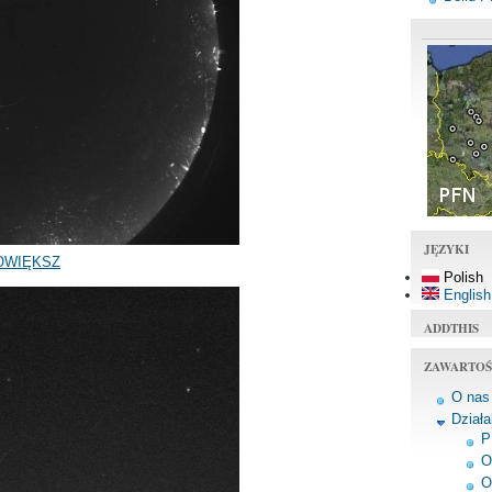
JĘZYKI
OWIĘKSZ
Polish
English
ADDTHIS
ZAWARTOŚ
O nas
Dział
P
O
O