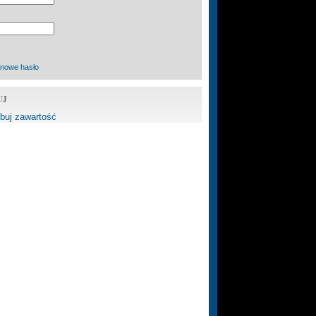
 nowe hasło
UJ