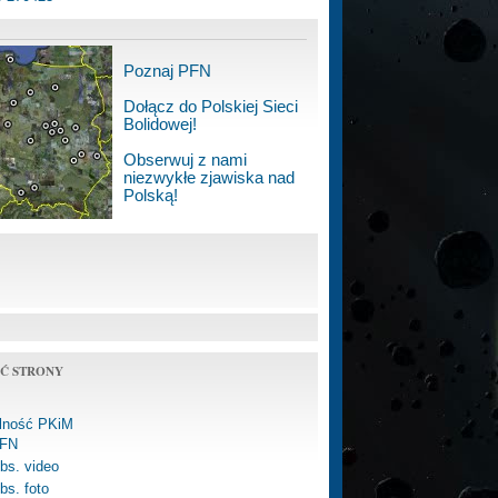
Poznaj PFN
Dołącz do Polskiej Sieci
Bolidowej!
Obserwuj z nami
niezwykłe zjawiska nad
Polską!
Ć STRONY
alność PKiM
FN
bs. video
bs. foto