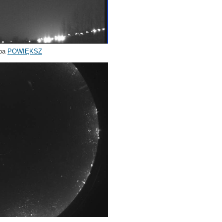
ęba
POWIĘKSZ