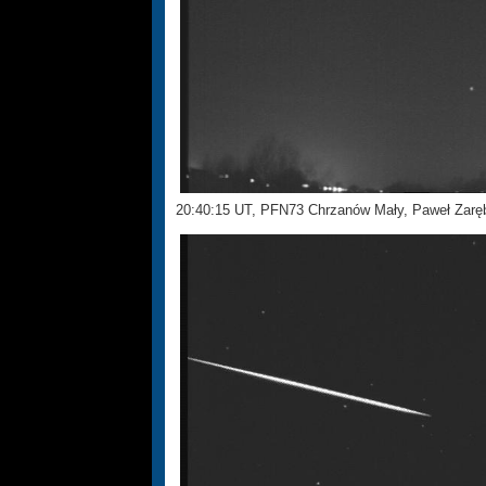
20:40:15 UT, PFN73 Chrzanów Mały, Paweł Zar