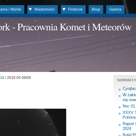
ania i Wyniki
Wiadomości
Firebook
Blogi
Galeria
work - Pracownia Komet i Meteorów
18
/ 2018 04 08/09
NOWOŚCI N
Cyrqlar
W zakła
się now
Noc 01
XXXV S
Polskie
Raport 
2024.
Bolid 