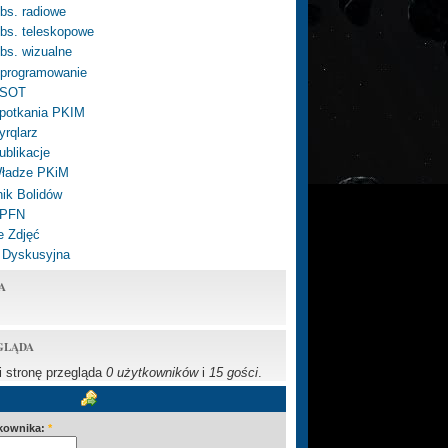
bs. radiowe
bs. teleskopowe
bs. wizualne
programowanie
SOT
potkania PKIM
yrqlarz
ublikacje
ładze PKiM
ik Bolidów
 PFN
e Zdjęć
 Dyskusyjna
A
GLĄDA
li stronę przegląda
0 użytkowników
i
15 gości
.
kownika:
*