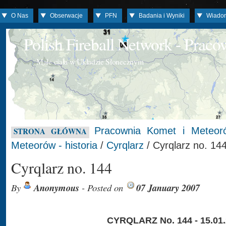
O Nas
Obserwacje
PFN
Badania i Wyniki
Wiado
Polish Fireball Network - Prac
Małe ciała w Układzie Słonecznym
Pracownia Komet i Meteor
STRONA GŁÓWNA
Meteorów - historia
/
Cyrqlarz
/ Cyrqlarz no. 14
Cyrqlarz no. 144
By
Anonymous
- Posted on
07 January 2007
CYRQLARZ No. 144 - 15.01