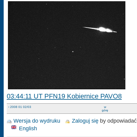
03:44:11 UT PFN19 Kobiernice PAVO8
‹ 2008 01 02/03
w
górę
Wersja do wydruku
Zaloguj się
by odpowiadać
English