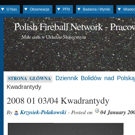
O Nas
Obserwacje
PFN
Badania i Wyniki
Wiado
Polish Fireball Network - Prac
Małe ciała w Układzie Słonecznym
Dziennik Bolidów nad Polską
STRONA GŁÓWNA
Kwadrantydy
2008 01 03/04 Kwadrantydy
By
Krzysiek-Polakowski
- Posted on
04 January 20