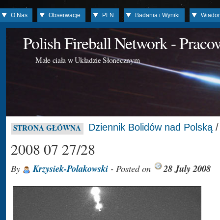
O Nas
Obserwacje
PFN
Badania i Wyniki
Wiado
Polish Fireball Network - Prac
Małe ciała w Układzie Słonecznym
Dziennik Bolidów nad Polską
STRONA GŁÓWNA
2008 07 27/28
By
Krzysiek-Polakowski
- Posted on
28 July 2008