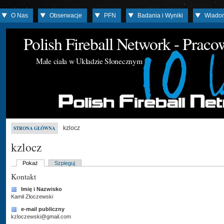
O Nas
Obserwacje
PFN
Badania i Wyniki
Wiado
Polish Fireball Network - Prac
Małe ciała w Układzie Słonecznym
kzlocz
STRONA GŁÓWNA
kzlocz
Pokaż
Szpieguj
Kontakt
Imię i Nazwisko
Kamil Złoczewski
e-mail publiczny
kzloczewski@gmail.com