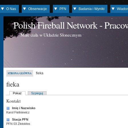
O Nas
Obserwacje
PFN
Badania i Wyniki
Wiado
Polish Fireball Network - Prac
Małe ciała w Układzie Słonecznym
fieka
STRONA GŁÓWNA
fieka
Pokaż
Szpieguj
Kontakt
Imię i Nazwisko
Karol Fietkiewicz
Stacja PFN
PFN 03 Złotokłos