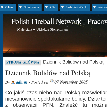
O Nas
Obserwacje
PFN
Badania i Wyniki
Wiado
Polish Fireball Network - Prac
Małe ciała w Układzie Słonecznym
Dziennik Bolidów nad Polską
STRONA GŁÓWNA
Dziennik Bolidów nad Polską
By
admin
- Posted on
07 November 2005
Co jakiś czas niebo nad Polską rozświetlan
niesamowicie spektakularne bolidy. Dział ten
z obserwacji PFN. Znaleźć tu możn