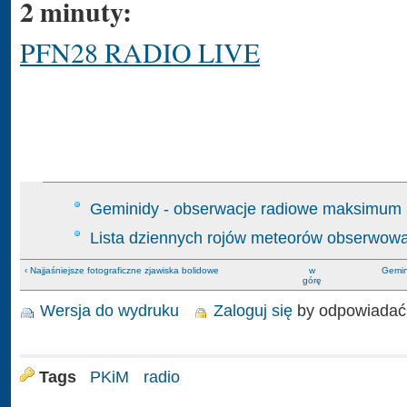
2 minuty:
PFN28 RADIO LIVE
Geminidy - obserwacje radiowe maksimu
Lista dziennych rojów meteorów obserwow
‹ Najjaśniejsze fotograficzne zjawiska bolidowe
w
Gemin
górę
Wersja do wydruku
Zaloguj się
by odpowiadać
Tags
PKiM
radio