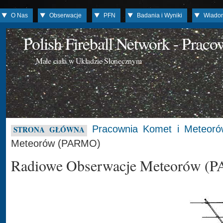
O Nas
Obserwacje
PFN
Badania i Wyniki
Wiado
Polish Fireball Network - Prac
Małe ciała w Układzie Słonecznym
Pracownia Komet i Meteoró
STRONA GŁÓWNA
Meteorów (PARMO)
Radiowe Obserwacje Meteorów (