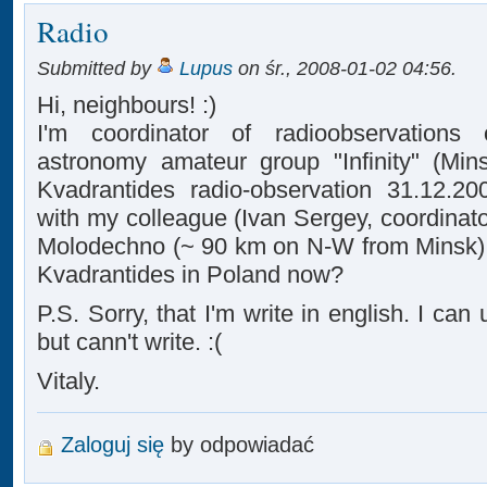
Radio
Submitted by
Lupus
on śr., 2008-01-02 04:56.
Hi, neighbours! :)
I'm coordinator of radioobservations 
astronomy amateur group "Infinity" (Mins
Kvadrantides radio-observation 31.12.20
with my colleague (Ivan Sergey, coordinato
Molodechno (~ 90 km on N-W from Minsk).
Kvadrantides in Poland now?
P.S. Sorry, that I'm write in english. I can
but cann't write. :(
Vitaly.
Zaloguj się
by odpowiadać