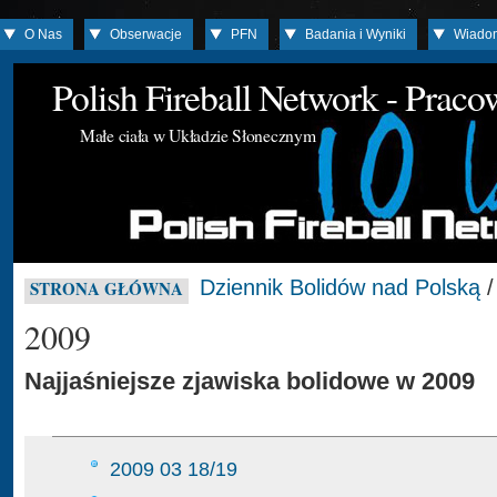
O Nas
Obserwacje
PFN
Badania i Wyniki
Wiado
Polish Fireball Network - Prac
Małe ciała w Układzie Słonecznym
Dziennik Bolidów nad Polską
/
STRONA GŁÓWNA
2009
Najjaśniejsze zjawiska bolidowe w 2009
2009 03 18/19