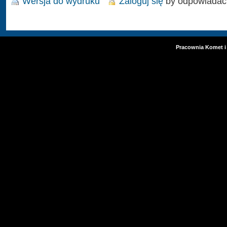
Wersja do wydruku
Zaloguj się
by odpowiadać
Pracownia Komet i 