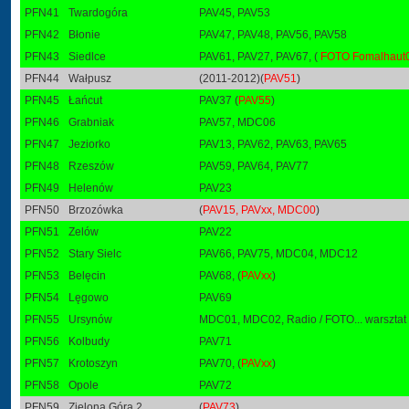
PFN41
Twardogóra
PAV45, PAV53
PFN42
Błonie
PAV47, PAV48, PAV56, PAV58
PFN43
Siedlce
PAV61, PAV27, PAV67, (
FOTO Fomalhaut
PFN44
Wałpusz
(2011-2012)(
PAV51
)
PFN45
Łańcut
PAV37 (
PAV55
)
PFN46
Grabniak
PAV57, MDC06
PFN47
Jeziorko
PAV13, PAV62, PAV63, PAV65
PFN48
Rzeszów
PAV59, PAV64, PAV77
PFN49
Helenów
PAV23
PFN50
Brzozówka
(
PAV15, PAVxx, MDC00
)
PFN51
Zelów
PAV22
PFN52
Stary Sielc
PAV66, PAV75, MDC04, MDC12
PFN53
Belęcin
PAV68, (
PAVxx
)
PFN54
Lęgowo
PAV69
PFN55
Ursynów
MDC01, MDC02, Radio / FOTO... warszta
PFN56
Kolbudy
PAV71
PFN57
Krotoszyn
PAV70, (
PAVxx
)
PFN58
Opole
PAV72
PFN59
Zielona Góra 2
(
PAV73
)