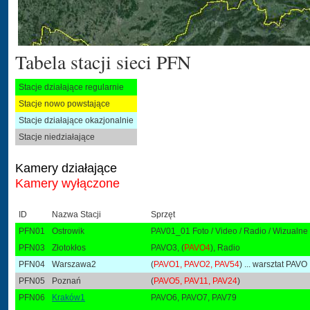
Tabela stacji sieci PFN
Stacje działające regularnie
Stacje nowo powstające
Stacje działające okazjonalnie
Stacje niedziałające
Kamery działające
Kamery wyłączone
ID
Nazwa Stacji
Sprzęt
PFN01
Ostrowik
PAV01_01 Foto / Video / Radio / Wizual
PFN03
Złotokłos
PAVO3, (
PAVO4
), Radio
PFN04
Warszawa2
(
PAVO1, PAVO2, PAV54
) ... warsztat PAVO
PFN05
Poznań
(
PAVO5, PAV11, PAV24
)
PFN06
Kraków1
PAVO6, PAVO7, PAV79