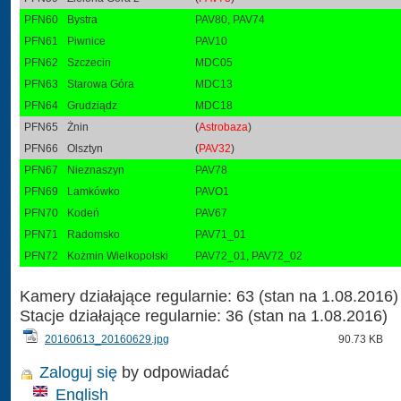
PFN60
Bystra
PAV80, PAV74
PFN61
Piwnice
PAV10
PFN62
Szczecin
MDC05
PFN63
Starowa Góra
MDC13
PFN64
Grudziądz
MDC18
PFN65
Żnin
(
Astrobaza
)
PFN66
Olsztyn
(
PAV32
)
PFN67
Nieznaszyn
PAV78
PFN69
Lamkówko
PAVO1
PFN70
Kodeń
PAV67
PFN71
Radomsko
PAV71_01
PFN72
Kożmin Wielkopolski
PAV72_01, PAV72_02
Kamery działające regularnie: 63 (stan na 1.08.2016)
Stacje działające regularnie: 36 (stan na 1.08.2016)
20160613_20160629.jpg
90.73 KB
Zaloguj się
by odpowiadać
English