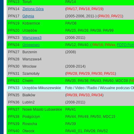
PFN13
Toruń
PAV14
PFN14
Zielona Góra
(
PAV17, PAV18, PAV19
)
PFN17
Gdynia
(2005-2006, 2011-) (
PAV20, PAV21
)
PFN19
Kobiernice
PAVO8
PFN20
Urzędów
PAV25, PAV26, PAV38, PAV99
PFN23
Warszawa3
(2006-2011)
PFN24
Gniewowo
PAV12, PAV40, (
PAV16, PAVxx,
FOTO Fom
PFN27
Burzenin
(2008)
PFN28
Warszawa4
PFN30
Wrocław
(2008-2014)
PFN31
Szamotuły
(
PAV28, PAV29, PAV30, PAV31
)
PFN32
Chełm
PAV35, PAV36, PAV43, PAV60, MDC08 (
N
PFN33
Urzędów-Mikuszewskie
Foto / Video / Radio / Wizualne podczas
PFN35
Białków
(
PAV39, PAV33, PAV34
)
PFN36
Lublin2
(2008-2011)
PFN37
Nowe Miasto Lubawskie
PAV41
PFN38
Podgórzyn
PAV44, PAV49, PAV50, MDC15
PFN39
Rosocha
PAV39
PFN40
Otwock
PAV40_01, PAVO9, PAV52