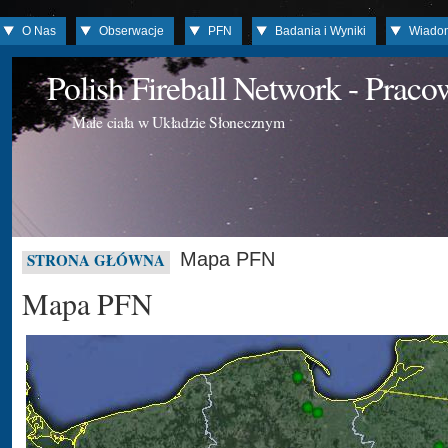
O Nas
Obserwacje
PFN
Badania i Wyniki
Wiado
Polish Fireball Network - Prac
Małe ciała w Układzie Słonecznym
Mapa PFN
STRONA GŁÓWNA
Mapa PFN