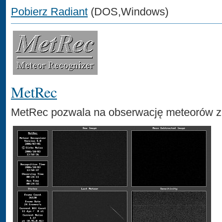
Pobierz Radiant
(DOS,Windows)
MetRec
MetRec pozwala na obserwację meteorów z