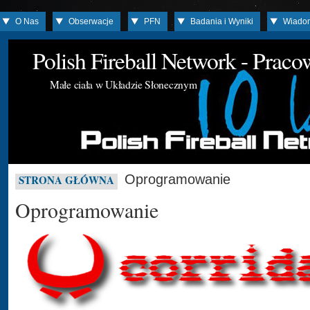
O Nas
Obserwacje
PFN
Badania i Wyniki
Wiado
Polish Fireball Network - Prac
Małe ciała w Układzie Słonecznym
Oprogramowanie
STRONA GŁÓWNA
Oprogramowanie