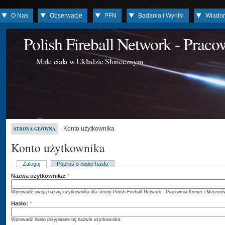
O Nas
Obserwacje
PFN
Badania i Wyniki
Wiado
Polish Fireball Network - Prac
Małe ciała w Układzie Słonecznym
Konto użytkownika
STRONA GŁÓWNA
Konto użytkownika
Zaloguj
Poproś o nowe hasło
Nazwa użytkownika:
*
Wprowadź swoją nazwę użytkownika dla strony Polish Fireball Network - Pracownia Komet i Meteoró
Hasło:
*
Wprowadź hasło przypisane tej nazwie użytkownika.