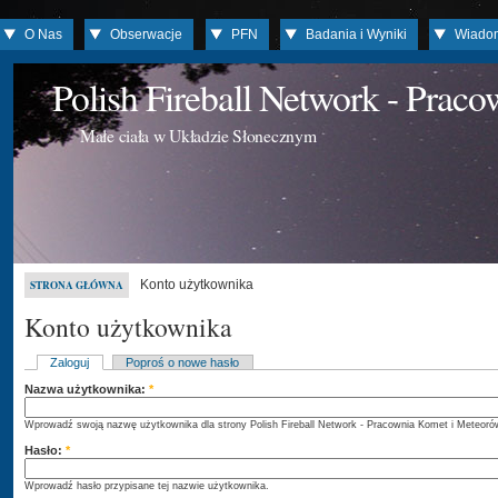
O Nas
Obserwacje
PFN
Badania i Wyniki
Wiado
Polish Fireball Network - Prac
Małe ciała w Układzie Słonecznym
Konto użytkownika
STRONA GŁÓWNA
Konto użytkownika
Zaloguj
Poproś o nowe hasło
Nazwa użytkownika:
*
Wprowadź swoją nazwę użytkownika dla strony Polish Fireball Network - Pracownia Komet i Meteoró
Hasło:
*
Wprowadź hasło przypisane tej nazwie użytkownika.