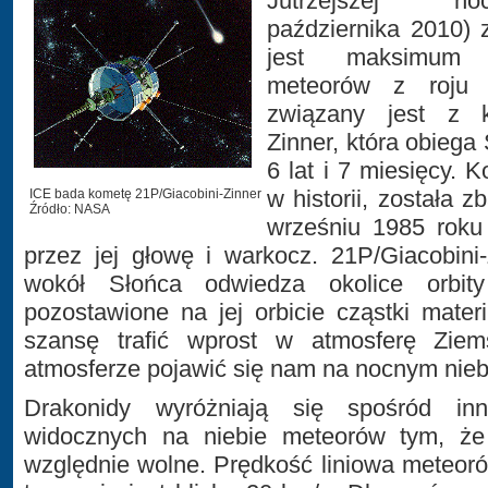
Jutrzejszej n
października 2010)
jest maksimum a
meteorów z roju 
związany jest z k
Zinner, która obiega
6 lat i 7 miesięcy. 
w historii, została 
ICE bada kometę 21P/Giacobini-Zinner
Źródło: NASA
wrześniu 1985 rok
przez jej głowę i warkocz. 21P/Giacobini
wokół Słońca odwiedza okolice orbit
pozostawione na jej orbicie cząstki mater
szansę trafić wprost w atmosferę Ziem
atmosferze pojawić się nam na nocnym nieb
Drakonidy wyróżniają się spośród inn
widocznych na niebie meteorów tym, że
względnie wolne. Prędkość liniowa meteor