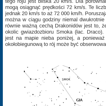
tego roju jest bliska 20 km/s. Dla porówn
mogą osiągnąć prędkości 72 km/s. Te licz
jednak 20 km/s to aż 72 000 km/h. Poruszaj
można w ciągu godziny niemal dwukrotnie 
równie ważną cechą Drakonidów jest to, ż
okolic gwiazdozbioru Smoka (łac. Draco).
jest na mapie nieba poniżej, a ponieważ
okołobiegunową to rój może być obserwowa