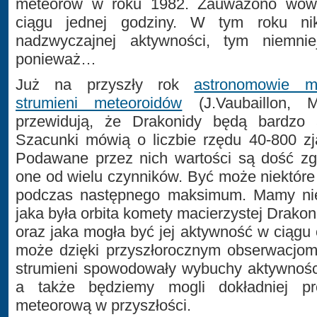
meteorów w roku 1982. Zauważono wów
ciągu jednej godziny. W tym roku ni
nadzwyczajnej aktywności, tym niemni
ponieważ…
Już na przyszły rok
astronomowie m
strumieni meteoroidów
(J.Vaubaillon, 
przewidują, że Drakonidy będą bardzo 
Szacunki mówią o liczbie rzędu 40-800 zj
Podawane przez nich wartości są dość zg
one od wielu czynników. Być może niektóre 
podczas następnego maksimum. Mamy niew
jaka była orbita komety macierzystej Drako
oraz jaka mogła być jej aktywność w ciągu 
może dzięki przyszłorocznym obserwacjom
strumieni spowodowały wybuchy aktywności
a także będziemy mogli dokładniej p
meteorową w przyszłości.