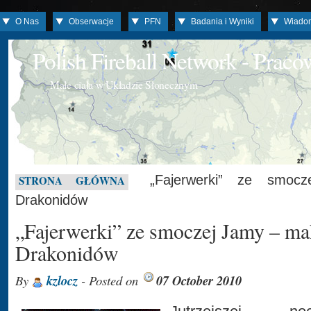
O Nas
Obserwacje
PFN
Badania i Wyniki
Wiado
Polish Fireball Network - Prac
Małe ciała w Układzie Słonecznym
„Fajerwerki” ze smoc
STRONA GŁÓWNA
Drakonidów
„Fajerwerki” ze smoczej Jamy – 
Drakonidów
By
kzlocz
- Posted on
07 October 2010