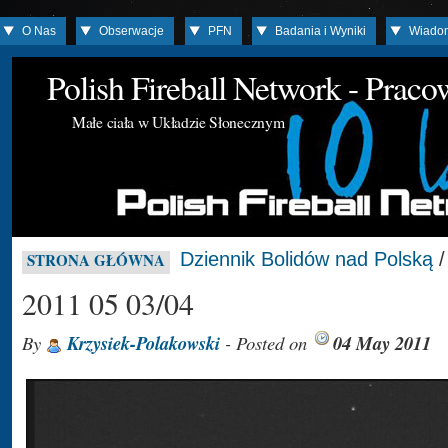
O Nas
Obserwacje
PFN
Badania i Wyniki
Wiado
Polish Fireball Network - Prac
Małe ciała w Układzie Słonecznym
Dziennik Bolidów nad Polską
STRONA GŁÓWNA
2011 05 03/04
By
Krzysiek-Polakowski
- Posted on
04 May 2011